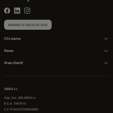
Modello 231 del 25.03.2025
Chi siamo
News
Area clienti
Ubik S.r.l.
Cap. Soc. 200.000 € i.v.
R.E.A. 1947014
C.F/P.IVA 07250620965